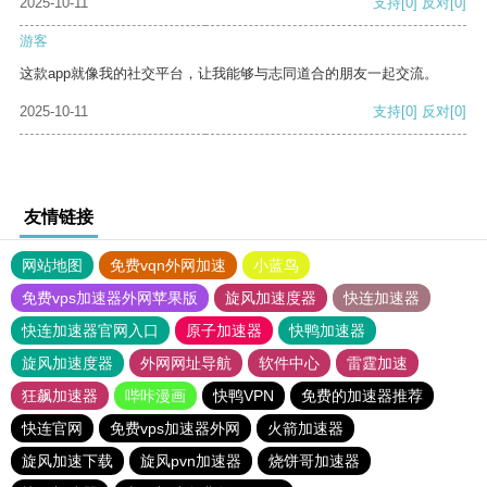
2025-10-11
支持
[0]
反对
[0]
游客
这款app就像我的社交平台，让我能够与志同道合的朋友一起交流。
2025-10-11
支持
[0]
反对
[0]
友情链接
网站地图
免费vqn外网加速
小蓝鸟
免费vps加速器外网苹果版
旋风加速度器
快连加速器
快连加速器官网入口
原子加速器
快鸭加速器
旋风加速度器
外网网址导航
软件中心
雷霆加速
狂飙加速器
哔咔漫画
快鸭VPN
免费的加速器推荐
快连官网
免费vps加速器外网
火箭加速器
旋风加速下载
旋风pvn加速器
烧饼哥加速器