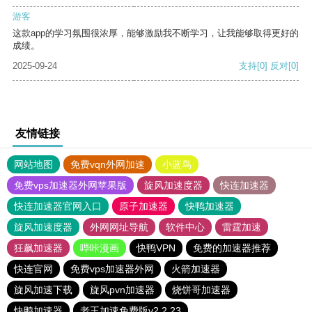
游客
这款app的学习氛围很浓厚，能够激励我不断学习，让我能够取得更好的
成绩。
2025-09-24
支持
[0]
反对
[0]
友情链接
网站地图
免费vqn外网加速
小蓝鸟
免费vps加速器外网苹果版
旋风加速度器
快连加速器
快连加速器官网入口
原子加速器
快鸭加速器
旋风加速度器
外网网址导航
软件中心
雷霆加速
狂飙加速器
哔咔漫画
快鸭VPN
免费的加速器推荐
快连官网
免费vps加速器外网
火箭加速器
旋风加速下载
旋风pvn加速器
烧饼哥加速器
快鸭加速器
老王加速免费版v2.2.23