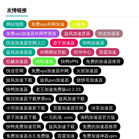
友情链接
网站地图
免费vqn外网加速
小蓝鸟
免费vps加速器外网苹果版
旋风加速度器
快连加速器
快连加速器官网入口
原子加速器
快鸭加速器
旋风加速度器
外网网址导航
软件中心
雷霆加速
狂飙加速器
哔咔漫画
快鸭VPN
免费的加速器推荐
快连官网
免费vps加速器外网
火箭加速器
旋风加速下载
旋风pvn加速器
烧饼哥加速器
快鸭加速器
老王加速免费版v2.2.23
银河加速器下载苹果ins
旋风加速下载
小羽加速器最新下载
雷轰加速器官网
绿茶加速器
原子加速器下载
一元机场. com
海鸥加速器官方版
快鸭免费加速官网
旋风加速下载
免费的加速器推荐
免费加速器永久免费版
雷霆加速
免费加速神器vpm