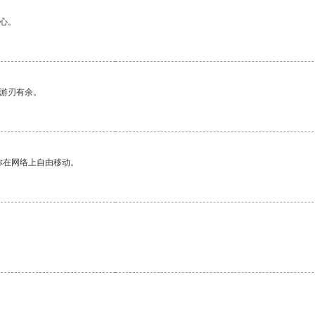
心。
中游刃有余。
你在网络上自由移动。