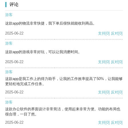
评论
游客
这款app的物流非常快捷，我下单后很快就能收到商品。
2025-06-22
支持
[0]
反对
[0]
游客
这款app的游戏非常好玩，可以让我消磨时间。
2025-06-22
支持
[0]
反对
[0]
游客
这款app是我工作上的得力助手，让我的工作效率提高了50%，让我能够
更轻松地完成工作任务。
2025-06-22
支持
[0]
反对
[0]
游客
这款办公软件的界面设计非常简洁，使用起来非常方便。功能的布局也
很合理，一目了然。
2025-06-22
支持
[0]
反对
[0]