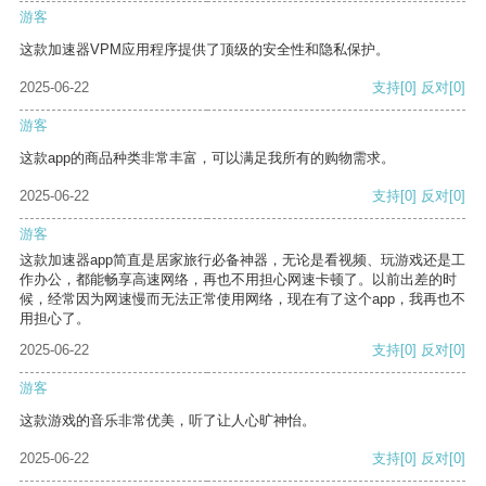
游客
这款加速器VPM应用程序提供了顶级的安全性和隐私保护。
2025-06-22
支持
[0]
反对
[0]
游客
这款app的商品种类非常丰富，可以满足我所有的购物需求。
2025-06-22
支持
[0]
反对
[0]
游客
这款加速器app简直是居家旅行必备神器，无论是看视频、玩游戏还是工
作办公，都能畅享高速网络，再也不用担心网速卡顿了。以前出差的时
候，经常因为网速慢而无法正常使用网络，现在有了这个app，我再也不
用担心了。
2025-06-22
支持
[0]
反对
[0]
游客
这款游戏的音乐非常优美，听了让人心旷神怡。
2025-06-22
支持
[0]
反对
[0]