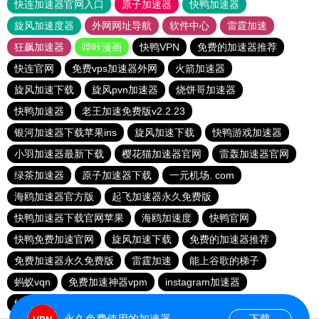
快连加速器官网入口
原子加速器
快鸭加速器
旋风加速度器
外网网址导航
软件中心
雷霆加速
狂飙加速器
哔咔漫画
快鸭VPN
免费的加速器推荐
快连官网
免费vps加速器外网
火箭加速器
旋风加速下载
旋风pvn加速器
烧饼哥加速器
快鸭加速器
老王加速免费版v2.2.23
银河加速器下载苹果ins
旋风加速下载
快鸭游戏加速器
小羽加速器最新下载
樱花猫加速器官网
雷轰加速器官网
绿茶加速器
原子加速器下载
一元机场. com
海鸥加速器官方版
起飞加速器永久免费版
快鸭加速器下载官网苹果
海鸥加速度
快鸭官网
快鸭免费加速官网
旋风加速下载
免费的加速器推荐
免费加速器永久免费版
雷霆加速
能上谷歌的梯子
蚂蚁vqn
免费加速神器vpm
instagram加速器
fy66加速器
免费跨墙软件
毒舌加速器
永久免费使用的加速器
下载