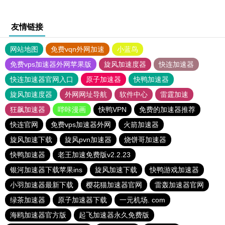
友情链接
网站地图
免费vqn外网加速
小蓝鸟
免费vps加速器外网苹果版
旋风加速度器
快连加速器
快连加速器官网入口
原子加速器
快鸭加速器
旋风加速度器
外网网址导航
软件中心
雷霆加速
狂飙加速器
哔咔漫画
快鸭VPN
免费的加速器推荐
快连官网
免费vps加速器外网
火箭加速器
旋风加速下载
旋风pvn加速器
烧饼哥加速器
快鸭加速器
老王加速免费版v2.2.23
银河加速器下载苹果ins
旋风加速下载
快鸭游戏加速器
小羽加速器最新下载
樱花猫加速器官网
雷轰加速器官网
绿茶加速器
原子加速器下载
一元机场. com
海鸥加速器官方版
起飞加速器永久免费版