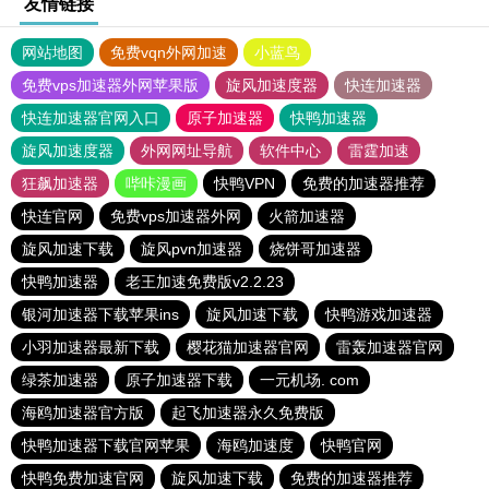
友情链接
网站地图
免费vqn外网加速
小蓝鸟
免费vps加速器外网苹果版
旋风加速度器
快连加速器
快连加速器官网入口
原子加速器
快鸭加速器
旋风加速度器
外网网址导航
软件中心
雷霆加速
狂飙加速器
哔咔漫画
快鸭VPN
免费的加速器推荐
快连官网
免费vps加速器外网
火箭加速器
旋风加速下载
旋风pvn加速器
烧饼哥加速器
快鸭加速器
老王加速免费版v2.2.23
银河加速器下载苹果ins
旋风加速下载
快鸭游戏加速器
小羽加速器最新下载
樱花猫加速器官网
雷轰加速器官网
绿茶加速器
原子加速器下载
一元机场. com
海鸥加速器官方版
起飞加速器永久免费版
快鸭加速器下载官网苹果
海鸥加速度
快鸭官网
快鸭免费加速官网
旋风加速下载
免费的加速器推荐