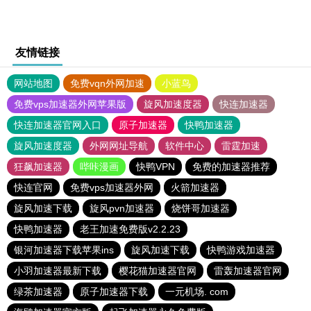
友情链接
网站地图
免费vqn外网加速
小蓝鸟
免费vps加速器外网苹果版
旋风加速度器
快连加速器
快连加速器官网入口
原子加速器
快鸭加速器
旋风加速度器
外网网址导航
软件中心
雷霆加速
狂飙加速器
哔咔漫画
快鸭VPN
免费的加速器推荐
快连官网
免费vps加速器外网
火箭加速器
旋风加速下载
旋风pvn加速器
烧饼哥加速器
快鸭加速器
老王加速免费版v2.2.23
银河加速器下载苹果ins
旋风加速下载
快鸭游戏加速器
小羽加速器最新下载
樱花猫加速器官网
雷轰加速器官网
绿茶加速器
原子加速器下载
一元机场. com