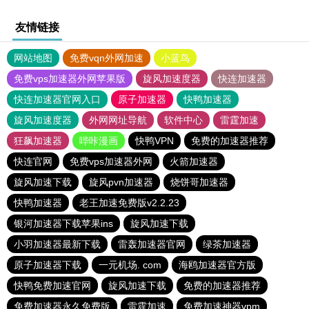
友情链接
网站地图
免费vqn外网加速
小蓝鸟
免费vps加速器外网苹果版
旋风加速度器
快连加速器
快连加速器官网入口
原子加速器
快鸭加速器
旋风加速度器
外网网址导航
软件中心
雷霆加速
狂飙加速器
哔咔漫画
快鸭VPN
免费的加速器推荐
快连官网
免费vps加速器外网
火箭加速器
旋风加速下载
旋风pvn加速器
烧饼哥加速器
快鸭加速器
老王加速免费版v2.2.23
银河加速器下载苹果ins
旋风加速下载
小羽加速器最新下载
雷轰加速器官网
绿茶加速器
原子加速器下载
一元机场. com
海鸥加速器官方版
快鸭免费加速官网
旋风加速下载
免费的加速器推荐
免费加速器永久免费版
雷霆加速
免费加速神器vpm