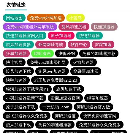
友情链接
网站地图
免费vqn外网加速
小蓝鸟
免费vps加速器外网苹果版
旋风加速度器
快连加速器
快连加速器官网入口
原子加速器
快鸭加速器
旋风加速度器
外网网址导航
软件中心
雷霆加速
狂飙加速器
哔咔漫画
快鸭VPN
免费的加速器推荐
快连官网
免费vps加速器外网
火箭加速器
旋风加速下载
旋风pvn加速器
烧饼哥加速器
快鸭加速器
老王加速免费版v2.2.23
银河加速器下载苹果ins
旋风加速下载
小羽加速器最新下载
雷轰加速器官网
绿茶加速器
原子加速器下载
一元机场. com
海鸥加速器官方版
起飞加速器永久免费版
海鸥加速度
快鸭免费加速官网
旋风加速下载
免费的加速器推荐
免费加速器永久免费版