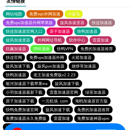
友情链接
网站地图
免费vqn外网加速
小蓝鸟
免费vps加速器外网苹果版
旋风加速度器
快连加速器
快连加速器官网入口
原子加速器
快鸭加速器
旋风加速度器
外网网址导航
软件中心
雷霆加速
狂飙加速器
哔咔漫画
快鸭VPN
免费的加速器推荐
快连官网
免费vps加速器外网
火箭加速器
旋风加速下载
旋风pvn加速器
烧饼哥加速器
快鸭加速器
老王加速免费版v2.2.23
银河加速器下载苹果ins
旋风加速下载
小羽加速器最新下载
雷轰加速器官网
绿茶加速器
原子加速器下载
一元机场. com
海鸥加速器官方版
快鸭免费加速官网
旋风加速下载
免费的加速器推荐
免费加速器永久免费版
雷霆加速
免费加速神器vpm
instagram加速器
免费跨墙软件