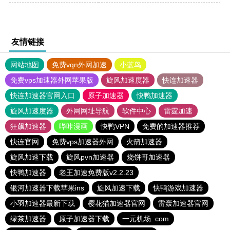
友情链接
网站地图
免费vqn外网加速
小蓝鸟
免费vps加速器外网苹果版
旋风加速度器
快连加速器
快连加速器官网入口
原子加速器
快鸭加速器
旋风加速度器
外网网址导航
软件中心
雷霆加速
狂飙加速器
哔咔漫画
快鸭VPN
免费的加速器推荐
快连官网
免费vps加速器外网
火箭加速器
旋风加速下载
旋风pvn加速器
烧饼哥加速器
快鸭加速器
老王加速免费版v2.2.23
银河加速器下载苹果ins
旋风加速下载
快鸭游戏加速器
小羽加速器最新下载
樱花猫加速器官网
雷轰加速器官网
绿茶加速器
原子加速器下载
一元机场. com