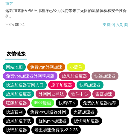
游客
这款加速器VPM应用程序已经为我们带来了无限的流畅体验和安全性保
护。
2025-09-24
支持
[0]
反对
[0]
友情链接
网站地图
免费vqn外网加速
小蓝鸟
免费vps加速器外网苹果版
旋风加速度器
快连加速器
快连加速器官网入口
原子加速器
快鸭加速器
旋风加速度器
外网网址导航
软件中心
雷霆加速
狂飙加速器
哔咔漫画
快鸭VPN
免费的加速器推荐
快连官网
免费vps加速器外网
火箭加速器
旋风加速下载
旋风pvn加速器
烧饼哥加速器
快鸭加速器
老王加速免费版v2.2.23