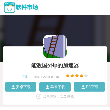
能改国外ip的加速器
工具
|
时间：2025-09-15
|
安卓下载
苹果下载
PC下载
安卓市场，安全绿色