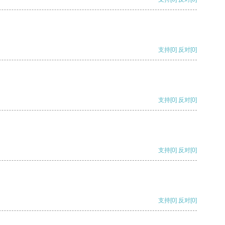
支持
[0]
反对
[0]
支持
[0]
反对
[0]
支持
[0]
反对
[0]
支持
[0]
反对
[0]