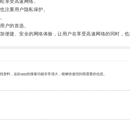
松享受高速网络。
也注重用户隐私保护。
。
用户的首选。
便捷、安全的网络体验，让用户在享受高速网络的同时，也
找资料，这款app的搜索功能非常强大，能够快速找到我需要的信息。