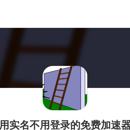
用实名不用登录的免费加速