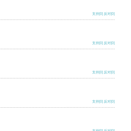
支持
[0]
反对
[0]
支持
[0]
反对
[0]
支持
[0]
反对
[0]
支持
[0]
反对
[0]
支持
[0]
反对
[0]