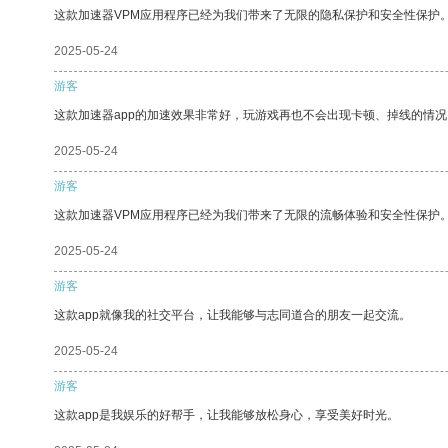
这款加速器VPM应用程序已经为我们带来了无限的隐私保护和安全性保护
2025-05-24
游客
这款加速器app的加速效果非常好，玩游戏再也不会出现卡顿、掉线的情况
2025-05-24
游客
这款加速器VPM应用程序已经为我们带来了无限的流畅体验和安全性保护
2025-05-24
游客
这款app就像我的社交平台，让我能够与志同道合的朋友一起交流。
2025-05-24
游客
这款app是我娱乐的好帮手，让我能够放松身心，享受美好时光。