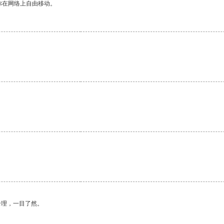
你在网络上自由移动。
合理，一目了然。