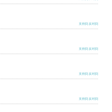
支持
[0]
反对
[0]
支持
[0]
反对
[0]
支持
[0]
反对
[0]
支持
[0]
反对
[0]