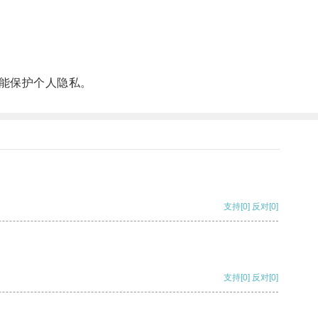
能保护个人隐私。
支持
[0]
反对
[0]
支持
[0]
反对
[0]