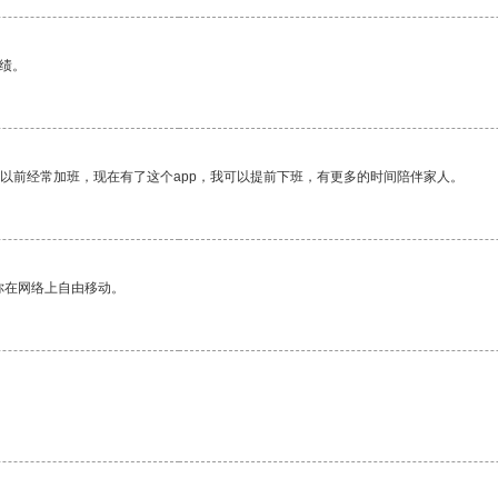
绩。
我以前经常加班，现在有了这个app，我可以提前下班，有更多的时间陪伴家人。
你在网络上自由移动。