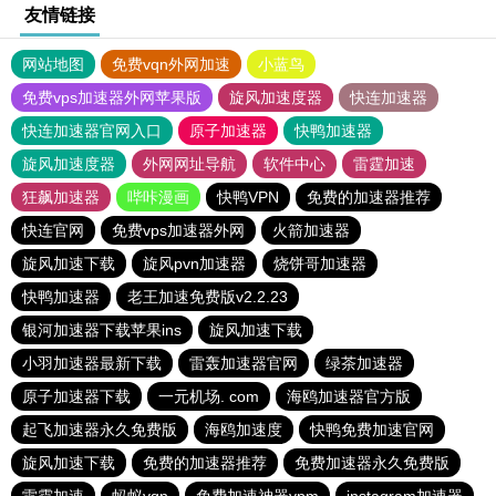
友情链接
网站地图
免费vqn外网加速
小蓝鸟
免费vps加速器外网苹果版
旋风加速度器
快连加速器
快连加速器官网入口
原子加速器
快鸭加速器
旋风加速度器
外网网址导航
软件中心
雷霆加速
狂飙加速器
哔咔漫画
快鸭VPN
免费的加速器推荐
快连官网
免费vps加速器外网
火箭加速器
旋风加速下载
旋风pvn加速器
烧饼哥加速器
快鸭加速器
老王加速免费版v2.2.23
银河加速器下载苹果ins
旋风加速下载
小羽加速器最新下载
雷轰加速器官网
绿茶加速器
原子加速器下载
一元机场. com
海鸥加速器官方版
起飞加速器永久免费版
海鸥加速度
快鸭免费加速官网
旋风加速下载
免费的加速器推荐
免费加速器永久免费版