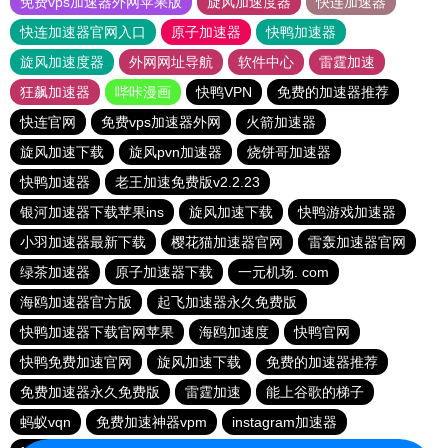
免费vps加速器外网苹果版
旋风加速度器
快连加速器
快连加速器官网入口
原子加速器
快鸭加速器
旋风加速度器
外网网址导航
软件中心
雷霆加速
狂飙加速器
哔咔漫画
快鸭VPN
免费的加速器推荐
快连官网
免费vps加速器外网
火箭加速器
旋风加速下载
旋风pvn加速器
烧饼哥加速器
快鸭加速器
老王加速免费版v2.2.23
银河加速器下载苹果ins
旋风加速下载
快鸭游戏加速器
小羽加速器最新下载
樱花猫加速器官网
雷轰加速器官网
绿茶加速器
原子加速器下载
一元机场. com
海鸥加速器官方版
起飞加速器永久免费版
快鸭加速器下载官网苹果
海鸥加速度
快鸭官网
快鸭免费加速官网
旋风加速下载
免费的加速器推荐
免费加速器永久免费版
雷霆加速
能上谷歌的梯子
蚂蚁vqn
免费加速神器vpm
instagram加速器