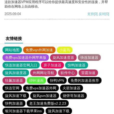
这款加速器VPM应用程序可以给你提供最高速度和安全性的连接，并帮
助你在网络上自由移动。
2025-09-04
支持
[0]
反对
[0]
友情链接
网站地图
免费vqn外网加速
小蓝鸟
免费vps加速器外网苹果版
旋风加速度器
快连加速器
快连加速器官网入口
原子加速器
快鸭加速器
旋风加速度器
外网网址导航
软件中心
雷霆加速
狂飙加速器
哔咔漫画
快鸭VPN
免费的加速器推荐
快连官网
免费vps加速器外网
火箭加速器
旋风加速下载
旋风pvn加速器
烧饼哥加速器
快鸭加速器
老王加速免费版v2.2.23
银河加速器下载苹果ins
旋风加速下载