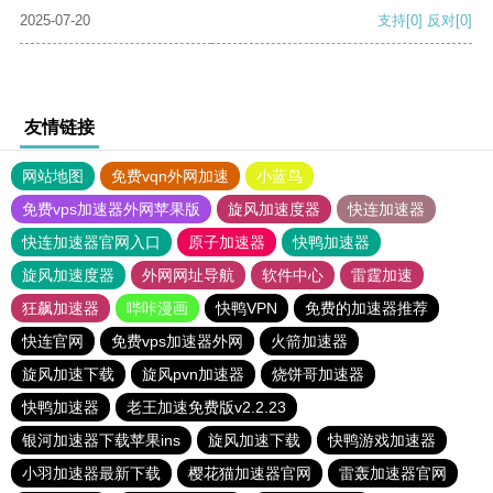
2025-07-20
支持
[0]
反对
[0]
友情链接
网站地图
免费vqn外网加速
小蓝鸟
免费vps加速器外网苹果版
旋风加速度器
快连加速器
快连加速器官网入口
原子加速器
快鸭加速器
旋风加速度器
外网网址导航
软件中心
雷霆加速
狂飙加速器
哔咔漫画
快鸭VPN
免费的加速器推荐
快连官网
免费vps加速器外网
火箭加速器
旋风加速下载
旋风pvn加速器
烧饼哥加速器
快鸭加速器
老王加速免费版v2.2.23
银河加速器下载苹果ins
旋风加速下载
快鸭游戏加速器
小羽加速器最新下载
樱花猫加速器官网
雷轰加速器官网