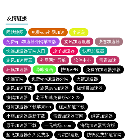
友情链接
网站地图
免费vqn外网加速
小蓝鸟
免费vps加速器外网苹果版
旋风加速度器
快连加速器
快连加速器官网入口
原子加速器
快鸭加速器
旋风加速度器
外网网址导航
软件中心
雷霆加速
狂飙加速器
哔咔漫画
快鸭VPN
免费的加速器推荐
快连官网
免费vps加速器外网
火箭加速器
旋风加速下载
旋风pvn加速器
烧饼哥加速器
快鸭加速器
老王加速免费版v2.2.23
银河加速器下载苹果ins
旋风加速下载
小羽加速器最新下载
雷轰加速器官网
绿茶加速器
原子加速器下载
一元机场. com
海鸥加速器官方版
起飞加速器永久免费版
海鸥加速度
快鸭免费加速官网