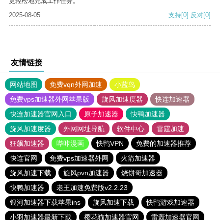
更轻松地完成工作任务。
2025-08-05
支持
[0]
反对
[0]
友情链接
网站地图
免费vqn外网加速
小蓝鸟
免费vps加速器外网苹果版
旋风加速度器
快连加速器
快连加速器官网入口
原子加速器
快鸭加速器
旋风加速度器
外网网址导航
软件中心
雷霆加速
狂飙加速器
哔咔漫画
快鸭VPN
免费的加速器推荐
快连官网
免费vps加速器外网
火箭加速器
旋风加速下载
旋风pvn加速器
烧饼哥加速器
快鸭加速器
老王加速免费版v2.2.23
银河加速器下载苹果ins
旋风加速下载
快鸭游戏加速器
小羽加速器最新下载
樱花猫加速器官网
雷轰加速器官网