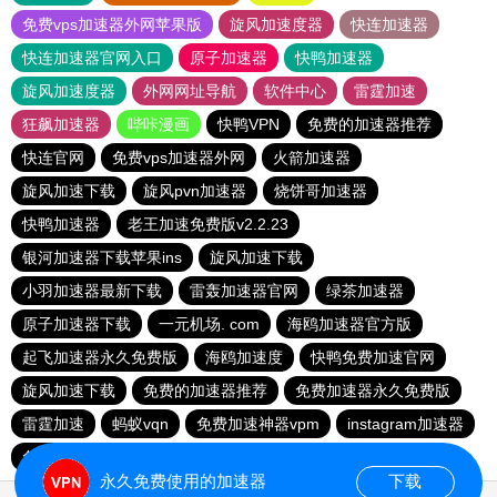
免费vps加速器外网苹果版
旋风加速度器
快连加速器
快连加速器官网入口
原子加速器
快鸭加速器
旋风加速度器
外网网址导航
软件中心
雷霆加速
狂飙加速器
哔咔漫画
快鸭VPN
免费的加速器推荐
快连官网
免费vps加速器外网
火箭加速器
旋风加速下载
旋风pvn加速器
烧饼哥加速器
快鸭加速器
老王加速免费版v2.2.23
银河加速器下载苹果ins
旋风加速下载
小羽加速器最新下载
雷轰加速器官网
绿茶加速器
原子加速器下载
一元机场. com
海鸥加速器官方版
起飞加速器永久免费版
海鸥加速度
快鸭免费加速官网
旋风加速下载
免费的加速器推荐
免费加速器永久免费版
雷霆加速
蚂蚁vqn
免费加速神器vpm
instagram加速器
免费跨墙软件
永久免费使用的加速器
下载