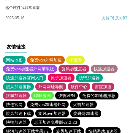
这个软件我非常喜欢
2025-05-16
支持
[0]
反对
[0]
友情链接
网站地图
免费vqn外网加速
小蓝鸟
免费vps加速器外网苹果版
旋风加速度器
快连加速器
快连加速器官网入口
原子加速器
快鸭加速器
旋风加速度器
外网网址导航
软件中心
雷霆加速
狂飙加速器
哔咔漫画
快鸭VPN
免费的加速器推荐
快连官网
免费vps加速器外网
火箭加速器
旋风加速下载
旋风pvn加速器
烧饼哥加速器
快鸭加速器
老王加速免费版v2.2.23
银河加速器下载苹果ins
旋风加速下载
快鸭游戏加速器