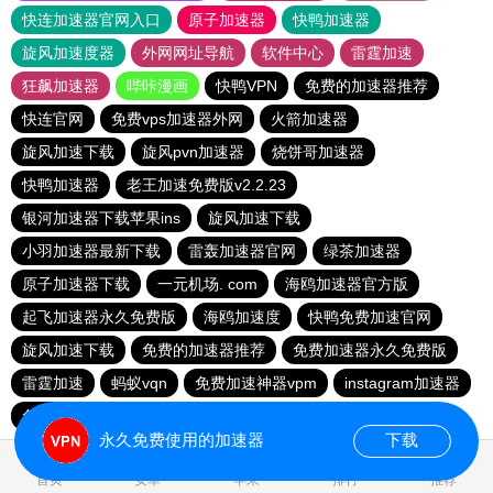
快连加速器官网入口
原子加速器
快鸭加速器
旋风加速度器
外网网址导航
软件中心
雷霆加速
狂飙加速器
哔咔漫画
快鸭VPN
免费的加速器推荐
快连官网
免费vps加速器外网
火箭加速器
旋风加速下载
旋风pvn加速器
烧饼哥加速器
快鸭加速器
老王加速免费版v2.2.23
银河加速器下载苹果ins
旋风加速下载
小羽加速器最新下载
雷轰加速器官网
绿茶加速器
原子加速器下载
一元机场. com
海鸥加速器官方版
起飞加速器永久免费版
海鸥加速度
快鸭免费加速官网
旋风加速下载
免费的加速器推荐
免费加速器永久免费版
雷霆加速
蚂蚁vqn
免费加速神器vpm
instagram加速器
免费跨墙软件
永久免费使用的加速器
下载
0.027742s
首页
安卓
苹果
排行
推荐