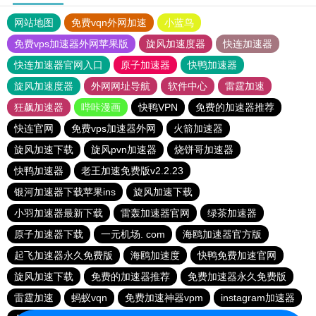
网站地图
免费vqn外网加速
小蓝鸟
免费vps加速器外网苹果版
旋风加速度器
快连加速器
快连加速器官网入口
原子加速器
快鸭加速器
旋风加速度器
外网网址导航
软件中心
雷霆加速
狂飙加速器
哔咔漫画
快鸭VPN
免费的加速器推荐
快连官网
免费vps加速器外网
火箭加速器
旋风加速下载
旋风pvn加速器
烧饼哥加速器
快鸭加速器
老王加速免费版v2.2.23
银河加速器下载苹果ins
旋风加速下载
小羽加速器最新下载
雷轰加速器官网
绿茶加速器
原子加速器下载
一元机场. com
海鸥加速器官方版
起飞加速器永久免费版
海鸥加速度
快鸭免费加速官网
旋风加速下载
免费的加速器推荐
免费加速器永久免费版
雷霆加速
蚂蚁vqn
免费加速神器vpm
instagram加速器