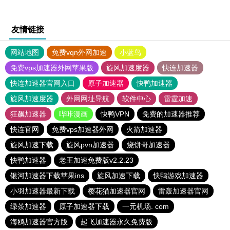
友情链接
网站地图
免费vqn外网加速
小蓝鸟
免费vps加速器外网苹果版
旋风加速度器
快连加速器
快连加速器官网入口
原子加速器
快鸭加速器
旋风加速度器
外网网址导航
软件中心
雷霆加速
狂飙加速器
哔咔漫画
快鸭VPN
免费的加速器推荐
快连官网
免费vps加速器外网
火箭加速器
旋风加速下载
旋风pvn加速器
烧饼哥加速器
快鸭加速器
老王加速免费版v2.2.23
银河加速器下载苹果ins
旋风加速下载
快鸭游戏加速器
小羽加速器最新下载
樱花猫加速器官网
雷轰加速器官网
绿茶加速器
原子加速器下载
一元机场. com
海鸥加速器官方版
起飞加速器永久免费版