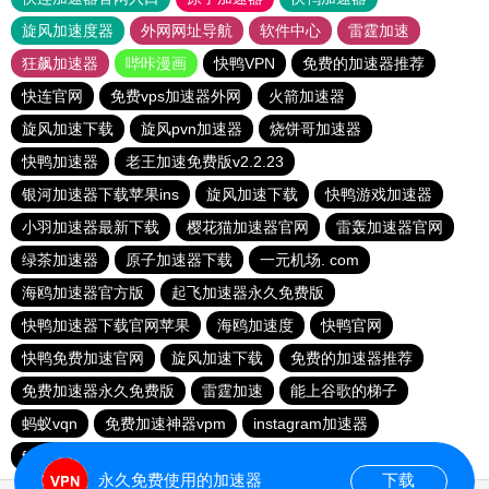
旋风加速度器
外网网址导航
软件中心
雷霆加速
狂飙加速器
哔咔漫画
快鸭VPN
免费的加速器推荐
快连官网
免费vps加速器外网
火箭加速器
旋风加速下载
旋风pvn加速器
烧饼哥加速器
快鸭加速器
老王加速免费版v2.2.23
银河加速器下载苹果ins
旋风加速下载
快鸭游戏加速器
小羽加速器最新下载
樱花猫加速器官网
雷轰加速器官网
绿茶加速器
原子加速器下载
一元机场. com
海鸥加速器官方版
起飞加速器永久免费版
快鸭加速器下载官网苹果
海鸥加速度
快鸭官网
快鸭免费加速官网
旋风加速下载
免费的加速器推荐
免费加速器永久免费版
雷霆加速
能上谷歌的梯子
蚂蚁vqn
免费加速神器vpm
instagram加速器
fy66加速器
免费跨墙软件
毒舌加速器
永久免费使用的加速器
下载