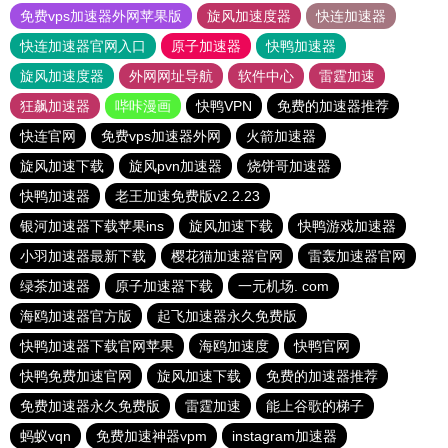
免费vps加速器外网苹果版
旋风加速度器
快连加速器
快连加速器官网入口
原子加速器
快鸭加速器
旋风加速度器
外网网址导航
软件中心
雷霆加速
狂飙加速器
哔咔漫画
快鸭VPN
免费的加速器推荐
快连官网
免费vps加速器外网
火箭加速器
旋风加速下载
旋风pvn加速器
烧饼哥加速器
快鸭加速器
老王加速免费版v2.2.23
银河加速器下载苹果ins
旋风加速下载
快鸭游戏加速器
小羽加速器最新下载
樱花猫加速器官网
雷轰加速器官网
绿茶加速器
原子加速器下载
一元机场. com
海鸥加速器官方版
起飞加速器永久免费版
快鸭加速器下载官网苹果
海鸥加速度
快鸭官网
快鸭免费加速官网
旋风加速下载
免费的加速器推荐
免费加速器永久免费版
雷霆加速
能上谷歌的梯子
蚂蚁vqn
免费加速神器vpm
instagram加速器