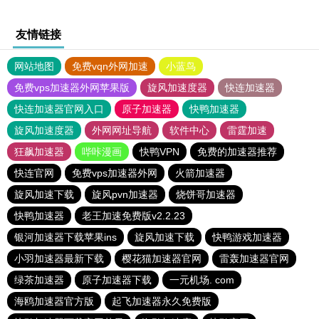
友情链接
网站地图
免费vqn外网加速
小蓝鸟
免费vps加速器外网苹果版
旋风加速度器
快连加速器
快连加速器官网入口
原子加速器
快鸭加速器
旋风加速度器
外网网址导航
软件中心
雷霆加速
狂飙加速器
哔咔漫画
快鸭VPN
免费的加速器推荐
快连官网
免费vps加速器外网
火箭加速器
旋风加速下载
旋风pvn加速器
烧饼哥加速器
快鸭加速器
老王加速免费版v2.2.23
银河加速器下载苹果ins
旋风加速下载
快鸭游戏加速器
小羽加速器最新下载
樱花猫加速器官网
雷轰加速器官网
绿茶加速器
原子加速器下载
一元机场. com
海鸥加速器官方版
起飞加速器永久免费版