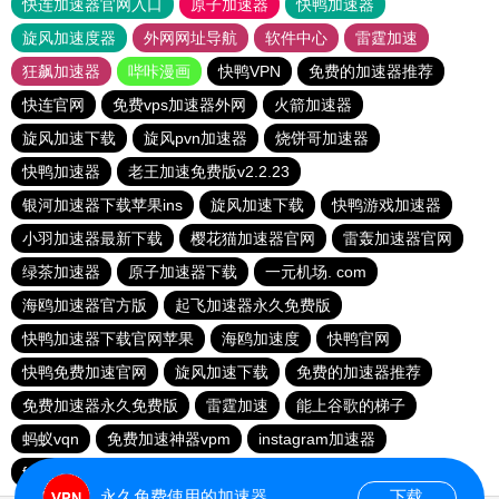
快连加速器官网入口
原子加速器
快鸭加速器
旋风加速度器
外网网址导航
软件中心
雷霆加速
狂飙加速器
哔咔漫画
快鸭VPN
免费的加速器推荐
快连官网
免费vps加速器外网
火箭加速器
旋风加速下载
旋风pvn加速器
烧饼哥加速器
快鸭加速器
老王加速免费版v2.2.23
银河加速器下载苹果ins
旋风加速下载
快鸭游戏加速器
小羽加速器最新下载
樱花猫加速器官网
雷轰加速器官网
绿茶加速器
原子加速器下载
一元机场. com
海鸥加速器官方版
起飞加速器永久免费版
快鸭加速器下载官网苹果
海鸥加速度
快鸭官网
快鸭免费加速官网
旋风加速下载
免费的加速器推荐
免费加速器永久免费版
雷霆加速
能上谷歌的梯子
蚂蚁vqn
免费加速神器vpm
instagram加速器
fy66加速器
免费跨墙软件
毒舌加速器
永久免费使用的加速器
下载