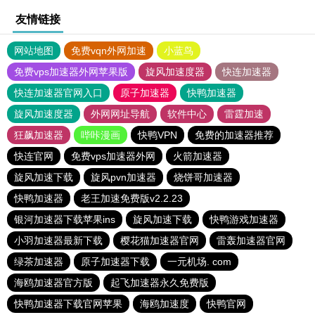
友情链接
网站地图
免费vqn外网加速
小蓝鸟
免费vps加速器外网苹果版
旋风加速度器
快连加速器
快连加速器官网入口
原子加速器
快鸭加速器
旋风加速度器
外网网址导航
软件中心
雷霆加速
狂飙加速器
哔咔漫画
快鸭VPN
免费的加速器推荐
快连官网
免费vps加速器外网
火箭加速器
旋风加速下载
旋风pvn加速器
烧饼哥加速器
快鸭加速器
老王加速免费版v2.2.23
银河加速器下载苹果ins
旋风加速下载
快鸭游戏加速器
小羽加速器最新下载
樱花猫加速器官网
雷轰加速器官网
绿茶加速器
原子加速器下载
一元机场. com
海鸥加速器官方版
起飞加速器永久免费版
快鸭加速器下载官网苹果
海鸥加速度
快鸭官网