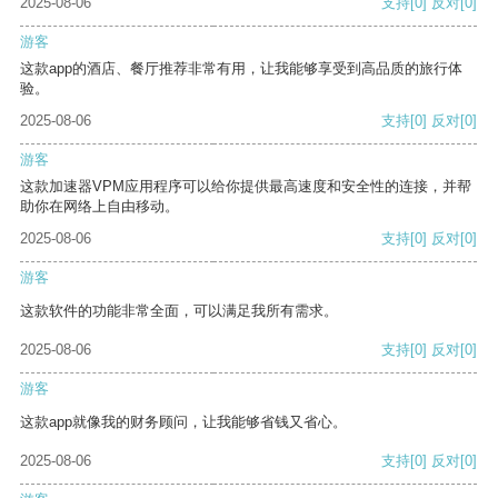
2025-08-06
支持
[0]
反对
[0]
游客
这款app的酒店、餐厅推荐非常有用，让我能够享受到高品质的旅行体
验。
2025-08-06
支持
[0]
反对
[0]
游客
这款加速器VPM应用程序可以给你提供最高速度和安全性的连接，并帮
助你在网络上自由移动。
2025-08-06
支持
[0]
反对
[0]
游客
这款软件的功能非常全面，可以满足我所有需求。
2025-08-06
支持
[0]
反对
[0]
游客
这款app就像我的财务顾问，让我能够省钱又省心。
2025-08-06
支持
[0]
反对
[0]