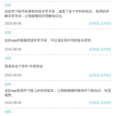
游客
这款学习软件的课程内容非常丰富，涵盖了各个学科的知识。老师的讲
解非常生动，让我能够轻松理解知识点。
2025-08-06
支持
[0]
反对
[0]
游客
这款app的视频资源非常丰富，可以满足我不同的娱乐需求。
2025-08-06
支持
[0]
反对
[0]
游客
我喜欢这个软件 作者加油
2025-08-06
支持
[0]
反对
[0]
游客
这款app是我学习路上的良师益友，让我能够随时随地学习新知识，拓宽
视野。
2025-08-06
支持
[0]
反对
[0]
游客