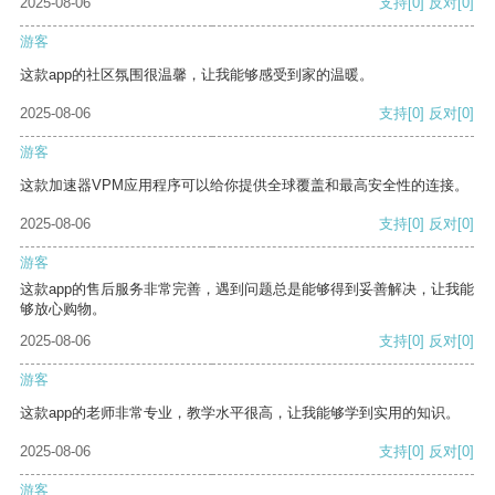
2025-08-06
支持
[0]
反对
[0]
游客
这款app的社区氛围很温馨，让我能够感受到家的温暖。
2025-08-06
支持
[0]
反对
[0]
游客
这款加速器VPM应用程序可以给你提供全球覆盖和最高安全性的连接。
2025-08-06
支持
[0]
反对
[0]
游客
这款app的售后服务非常完善，遇到问题总是能够得到妥善解决，让我能
够放心购物。
2025-08-06
支持
[0]
反对
[0]
游客
这款app的老师非常专业，教学水平很高，让我能够学到实用的知识。
2025-08-06
支持
[0]
反对
[0]
游客