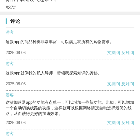
#37#
评论
游客
这款app的商品种类非常丰富，可以满足我所有的购物需求。
2025-08-06
支持
[0]
反对
[0]
游客
这款app就像我的私人导师，带领我探索知识的奥秘。
2025-08-06
支持
[0]
反对
[0]
游客
这款加速器app的功能有点单一，可以增加一些新功能。比如，可以增加
一个自动切换线路的功能，这样就可以根据网络情况自动选择最优的线
路，从而获得更好的加速效果。
2025-08-06
支持
[0]
反对
[0]
游客