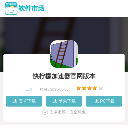
快柠檬加速器官网版本
工具
|
时间：2025-08-06
|
安卓下载
苹果下载
PC下载
安卓市场，安全绿色