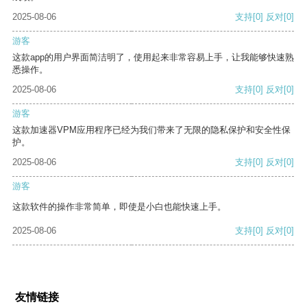
2025-08-06
支持
[0]
反对
[0]
游客
这款app的用户界面简洁明了，使用起来非常容易上手，让我能够快速熟
悉操作。
2025-08-06
支持
[0]
反对
[0]
游客
这款加速器VPM应用程序已经为我们带来了无限的隐私保护和安全性保
护。
2025-08-06
支持
[0]
反对
[0]
游客
这款软件的操作非常简单，即使是小白也能快速上手。
2025-08-06
支持
[0]
反对
[0]
友情链接