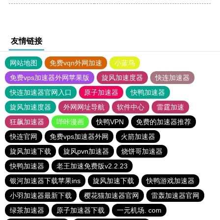
友情链接
网站地图
免费vqn外网加速
小蓝鸟
免费vps加速器外网苹果版
旋风加速度器
快连加速器
快连加速器官网入口
原子加速器
快鸭加速器
旋风加速度器
外网网址导航
软件中心
雷霆加速
狂飙加速器
哔咔漫画
快鸭VPN
免费的加速器推荐
快连官网
免费vps加速器外网
火箭加速器
旋风加速下载
旋风pvn加速器
烧饼哥加速器
快鸭加速器
老王加速免费版v2.2.23
银河加速器下载苹果ins
旋风加速下载
快鸭游戏加速器
小羽加速器最新下载
樱花猫加速器官网
雷轰加速器官网
绿茶加速器
原子加速器下载
一元机场. com