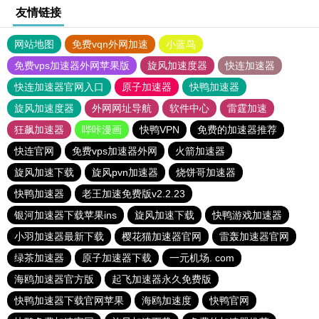
友情链接
网站地图
免费vqn外网加速
小蓝鸟
免费vps加速器外网苹果版
旋风加速度器
快连加速器
快连加速器官网入口
原子加速器
快鸭加速器
旋风加速度器
外网网址导航
软件中心
雷霆加速
狂飙加速器
哔咔漫画
快鸭VPN
免费的加速器推荐
快连官网
免费vps加速器外网
火箭加速器
旋风加速下载
旋风pvn加速器
烧饼哥加速器
快鸭加速器
老王加速免费版v2.2.23
银河加速器下载苹果ins
旋风加速下载
快鸭游戏加速器
小羽加速器最新下载
樱花猫加速器官网
雷轰加速器官网
绿茶加速器
原子加速器下载
一元机场. com
海鸥加速器官方版
起飞加速器永久免费版
快鸭加速器下载官网苹果
海鸥加速度
快鸭官网