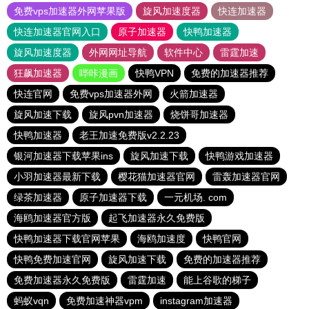
免费vps加速器外网苹果版
旋风加速度器
快连加速器
快连加速器官网入口
原子加速器
快鸭加速器
旋风加速度器
外网网址导航
软件中心
雷霆加速
狂飙加速器
哔咔漫画
快鸭VPN
免费的加速器推荐
快连官网
免费vps加速器外网
火箭加速器
旋风加速下载
旋风pvn加速器
烧饼哥加速器
快鸭加速器
老王加速免费版v2.2.23
银河加速器下载苹果ins
旋风加速下载
快鸭游戏加速器
小羽加速器最新下载
樱花猫加速器官网
雷轰加速器官网
绿茶加速器
原子加速器下载
一元机场. com
海鸥加速器官方版
起飞加速器永久免费版
快鸭加速器下载官网苹果
海鸥加速度
快鸭官网
快鸭免费加速官网
旋风加速下载
免费的加速器推荐
免费加速器永久免费版
雷霆加速
能上谷歌的梯子
蚂蚁vqn
免费加速神器vpm
instagram加速器