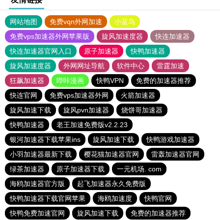
网站地图
免费vqn外网加速
小蓝鸟
免费vps加速器外网苹果版
旋风加速度器
快连加速器
快连加速器官网入口
原子加速器
快鸭加速器
旋风加速度器
外网网址导航
软件中心
雷霆加速
狂飙加速器
哔咔漫画
快鸭VPN
免费的加速器推荐
快连官网
免费vps加速器外网
火箭加速器
旋风加速下载
旋风pvn加速器
烧饼哥加速器
快鸭加速器
老王加速免费版v2.2.23
银河加速器下载苹果ins
旋风加速下载
快鸭游戏加速器
小羽加速器最新下载
樱花猫加速器官网
雷轰加速器官网
绿茶加速器
原子加速器下载
一元机场. com
海鸥加速器官方版
起飞加速器永久免费版
快鸭加速器下载官网苹果
海鸥加速度
快鸭官网
快鸭免费加速官网
旋风加速下载
免费的加速器推荐