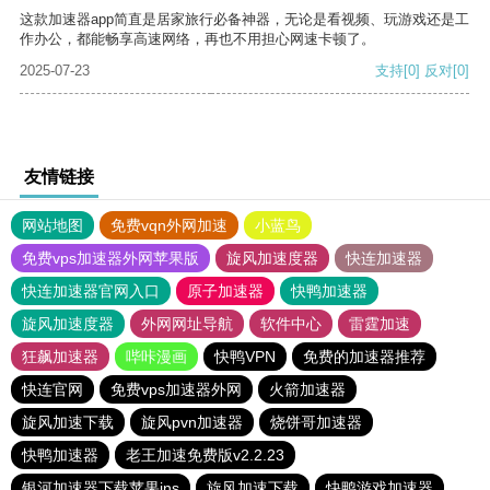
这款加速器app简直是居家旅行必备神器，无论是看视频、玩游戏还是工
作办公，都能畅享高速网络，再也不用担心网速卡顿了。
2025-07-23
支持
[0]
反对
[0]
友情链接
网站地图
免费vqn外网加速
小蓝鸟
免费vps加速器外网苹果版
旋风加速度器
快连加速器
快连加速器官网入口
原子加速器
快鸭加速器
旋风加速度器
外网网址导航
软件中心
雷霆加速
狂飙加速器
哔咔漫画
快鸭VPN
免费的加速器推荐
快连官网
免费vps加速器外网
火箭加速器
旋风加速下载
旋风pvn加速器
烧饼哥加速器
快鸭加速器
老王加速免费版v2.2.23
银河加速器下载苹果ins
旋风加速下载
快鸭游戏加速器