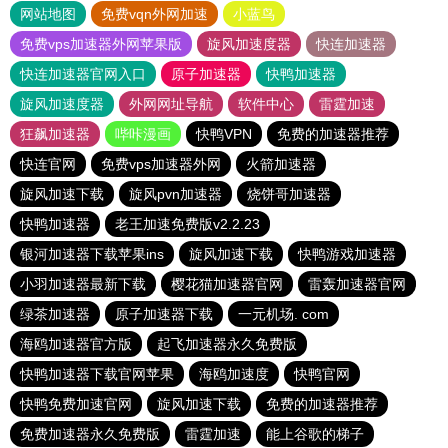
网站地图
免费vqn外网加速
小蓝鸟
免费vps加速器外网苹果版
旋风加速度器
快连加速器
快连加速器官网入口
原子加速器
快鸭加速器
旋风加速度器
外网网址导航
软件中心
雷霆加速
狂飙加速器
哔咔漫画
快鸭VPN
免费的加速器推荐
快连官网
免费vps加速器外网
火箭加速器
旋风加速下载
旋风pvn加速器
烧饼哥加速器
快鸭加速器
老王加速免费版v2.2.23
银河加速器下载苹果ins
旋风加速下载
快鸭游戏加速器
小羽加速器最新下载
樱花猫加速器官网
雷轰加速器官网
绿茶加速器
原子加速器下载
一元机场. com
海鸥加速器官方版
起飞加速器永久免费版
快鸭加速器下载官网苹果
海鸥加速度
快鸭官网
快鸭免费加速官网
旋风加速下载
免费的加速器推荐
免费加速器永久免费版
雷霆加速
能上谷歌的梯子