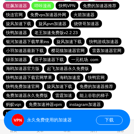
狂飙加速器
哔咔漫画
快鸭VPN
免费的加速器推荐
快连官网
免费vps加速器外网
火箭加速器
旋风加速下载
旋风pvn加速器
烧饼哥加速器
快鸭加速器
老王加速免费版v2.2.23
银河加速器下载苹果ins
旋风加速下载
快鸭游戏加速器
小羽加速器最新下载
樱花猫加速器官网
雷轰加速器官网
绿茶加速器
原子加速器下载
一元机场. com
海鸥加速器官方版
起飞加速器永久免费版
快鸭加速器下载官网苹果
海鸥加速度
快鸭官网
快鸭免费加速官网
旋风加速下载
免费的加速器推荐
免费加速器永久免费版
雷霆加速
能上谷歌的梯子
蚂蚁vqn
免费加速神器vpm
instagram加速器
fy66加速器
免费跨墙软件
毒舌加速器
永久免费使用的加速器
下载
0.018891s
首页
安卓
苹果
排行
推荐