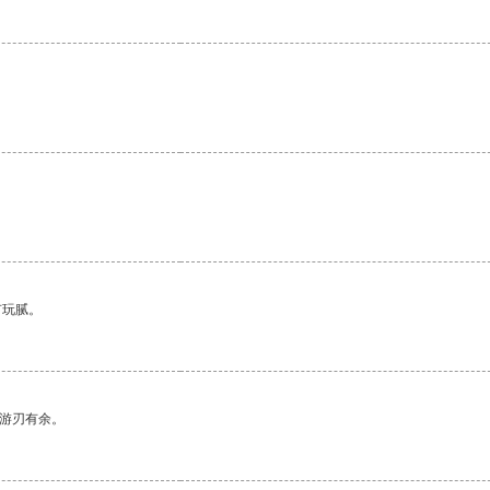
。
。
有玩腻。
中游刃有余。