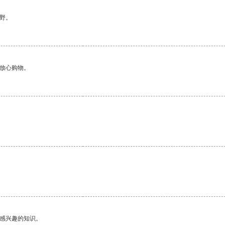
野。
够放心购物。
己感兴趣的知识。