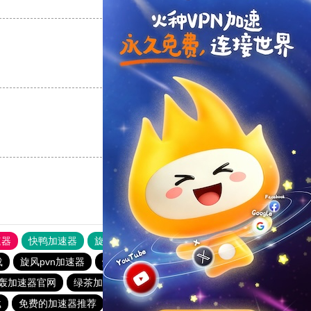
支持
[0]
反对
[0]
支持
[0]
反对
[0]
支持
[0]
反对
[0]
速器
快鸭加速器
旋风加速度器
外网网址导航
软件中心
载
旋风pvn加速器
烧饼哥加速器
快鸭加速器
轰加速器官网
绿茶加速器
原子加速器下载
一元机场. com
载
免费的加速器推荐
免费加速器永久免费版
雷霆加速