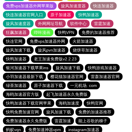
免费vps加速器外网苹果版
旋风加速度器
快连加速器
快连加速器官网入口
原子加速器
快鸭加速器
旋风加速度器
外网网址导航
软件中心
雷霆加速
狂飙加速器
哔咔漫画
快鸭VPN
免费的加速器推荐
快连官网
免费vps加速器外网
火箭加速器
旋风加速下载
旋风pvn加速器
烧饼哥加速器
快鸭加速器
老王加速免费版v2.2.23
银河加速器下载苹果ins
旋风加速下载
快鸭游戏加速器
小羽加速器最新下载
樱花猫加速器官网
雷轰加速器官网
绿茶加速器
原子加速器下载
一元机场. com
海鸥加速器官方版
起飞加速器永久免费版
快鸭加速器下载官网苹果
海鸥加速度
快鸭官网
快鸭免费加速官网
旋风加速下载
免费的加速器推荐
免费加速器永久免费版
雷霆加速
能上谷歌的梯子
蚂蚁vqn
免费加速神器vpm
instagram加速器