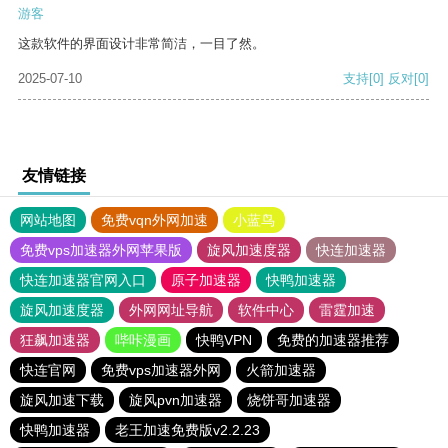
游客
这款软件的界面设计非常简洁，一目了然。
2025-07-10
支持
[0]
反对
[0]
友情链接
网站地图
免费vqn外网加速
小蓝鸟
免费vps加速器外网苹果版
旋风加速度器
快连加速器
快连加速器官网入口
原子加速器
快鸭加速器
旋风加速度器
外网网址导航
软件中心
雷霆加速
狂飙加速器
哔咔漫画
快鸭VPN
免费的加速器推荐
快连官网
免费vps加速器外网
火箭加速器
旋风加速下载
旋风pvn加速器
烧饼哥加速器
快鸭加速器
老王加速免费版v2.2.23