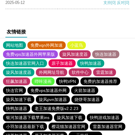
2025-05-12
支持
[0]
反对
[0]
友情链接
网站地图
免费vqn外网加速
小蓝鸟
免费vps加速器外网苹果版
旋风加速度器
快连加速器
快连加速器官网入口
原子加速器
快鸭加速器
旋风加速度器
外网网址导航
软件中心
雷霆加速
狂飙加速器
哔咔漫画
快鸭VPN
免费的加速器推荐
快连官网
免费vps加速器外网
火箭加速器
旋风加速下载
旋风pvn加速器
烧饼哥加速器
快鸭加速器
老王加速免费版v2.2.23
银河加速器下载苹果ins
旋风加速下载
快鸭游戏加速器
小羽加速器最新下载
樱花猫加速器官网
雷轰加速器官网