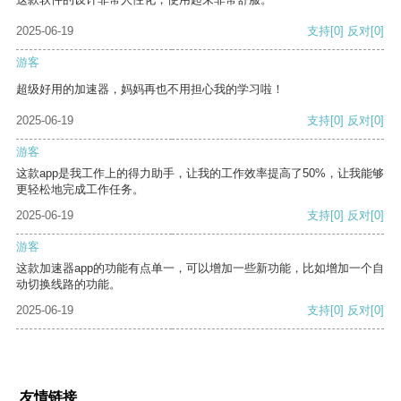
2025-06-19
支持
[0]
反对
[0]
游客
超级好用的加速器，妈妈再也不用担心我的学习啦！
2025-06-19
支持
[0]
反对
[0]
游客
这款app是我工作上的得力助手，让我的工作效率提高了50%，让我能够
更轻松地完成工作任务。
2025-06-19
支持
[0]
反对
[0]
游客
这款加速器app的功能有点单一，可以增加一些新功能，比如增加一个自
动切换线路的功能。
2025-06-19
支持
[0]
反对
[0]
友情链接