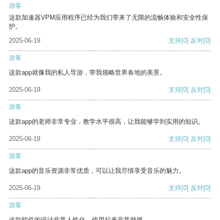
游客
这款加速器VPM应用程序已经为我们带来了无限的流畅体验和安全性保
护。
2025-06-19
支持
[0]
反对
[0]
游客
这款app就像我的私人导游，带我领略世界各地的美景。
2025-06-19
支持
[0]
反对
[0]
游客
这款app的老师非常专业，教学水平很高，让我能够学到实用的知识。
2025-06-19
支持
[0]
反对
[0]
游客
这款app的音乐资源非常优质，可以让我尽情享受音乐的魅力。
2025-06-19
支持
[0]
反对
[0]
游客
这款软件的设计非常人性化，使用起来非常舒服。