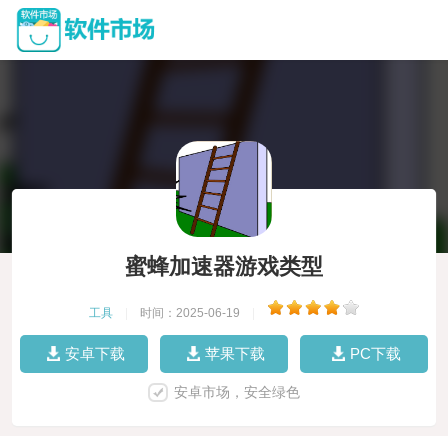
蜜蜂加速器游戏类型
工具
|
时间：2025-06-19
|
安卓下载
苹果下载
PC下载
安卓市场，安全绿色