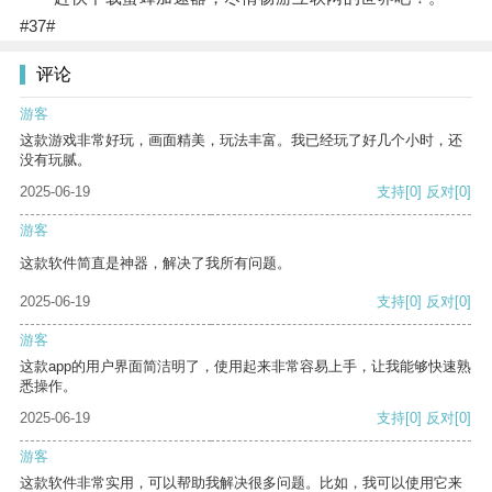
#37#
评论
游客
这款游戏非常好玩，画面精美，玩法丰富。我已经玩了好几个小时，还
没有玩腻。
2025-06-19
支持
[0]
反对
[0]
游客
这款软件简直是神器，解决了我所有问题。
2025-06-19
支持
[0]
反对
[0]
游客
这款app的用户界面简洁明了，使用起来非常容易上手，让我能够快速熟
悉操作。
2025-06-19
支持
[0]
反对
[0]
游客
这款软件非常实用，可以帮助我解决很多问题。比如，我可以使用它来