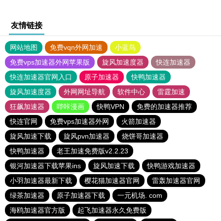
友情链接
网站地图
免费vqn外网加速
小蓝鸟
免费vps加速器外网苹果版
旋风加速度器
快连加速器
快连加速器官网入口
原子加速器
快鸭加速器
旋风加速度器
外网网址导航
软件中心
雷霆加速
狂飙加速器
哔咔漫画
快鸭VPN
免费的加速器推荐
快连官网
免费vps加速器外网
火箭加速器
旋风加速下载
旋风pvn加速器
烧饼哥加速器
快鸭加速器
老王加速免费版v2.2.23
银河加速器下载苹果ins
旋风加速下载
快鸭游戏加速器
小羽加速器最新下载
樱花猫加速器官网
雷轰加速器官网
绿茶加速器
原子加速器下载
一元机场. com
海鸥加速器官方版
起飞加速器永久免费版