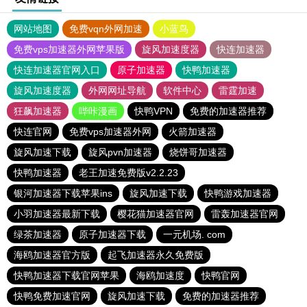
网站地图
免费vqn外网加速
小蓝鸟
免费vps加速器外网苹果版
旋风加速度器
快连加速器
快连加速器官网入口
原子加速器
快鸭加速器
旋风加速度器
外网网址导航
软件中心
雷霆加速
狂飙加速器
哔咔漫画
快鸭VPN
免费的加速器推荐
快连官网
免费vps加速器外网
火箭加速器
旋风加速下载
旋风pvn加速器
烧饼哥加速器
快鸭加速器
老王加速免费版v2.2.23
银河加速器下载苹果ins
旋风加速下载
快鸭游戏加速器
小羽加速器最新下载
樱花猫加速器官网
雷轰加速器官网
绿茶加速器
原子加速器下载
一元机场. com
海鸥加速器官方版
起飞加速器永久免费版
快鸭加速器下载官网苹果
海鸥加速度
快鸭官网
快鸭免费加速官网
旋风加速下载
免费的加速器推荐