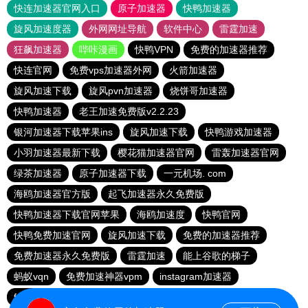
快连加速器官网入口
原子加速器
快鸭加速器
旋风加速度器
外网网址导航
软件中心
雷霆加速
狂飙加速器
哔咔漫画
快鸭VPN
免费的加速器推荐
快连官网
免费vps加速器外网
火箭加速器
旋风加速下载
旋风pvn加速器
烧饼哥加速器
快鸭加速器
老王加速免费版v2.2.23
银河加速器下载苹果ins
旋风加速下载
快鸭游戏加速器
小羽加速器最新下载
樱花猫加速器官网
雷轰加速器官网
绿茶加速器
原子加速器下载
一元机场. com
海鸥加速器官方版
起飞加速器永久免费版
快鸭加速器下载官网苹果
海鸥加速度
快鸭官网
快鸭免费加速官网
旋风加速下载
免费的加速器推荐
免费加速器永久免费版
雷霆加速
能上谷歌的梯子
蚂蚁vqn
免费加速神器vpm
instagram加速器
fy66加速器
免费跨墙软件
毒舌加速器