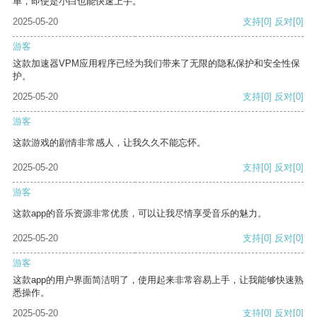
单，即使是小白也能快速上手。
2025-05-20
支持
[0]
反对
[0]
游客
这款加速器VPM应用程序已经为我们带来了无限的隐私保护和安全性保
护。
2025-05-20
支持
[0]
反对
[0]
游客
这款游戏的剧情非常感人，让我久久不能忘怀。
2025-05-20
支持
[0]
反对
[0]
游客
这款app的音乐资源非常优质，可以让我尽情享受音乐的魅力。
2025-05-20
支持
[0]
反对
[0]
游客
这款app的用户界面简洁明了，使用起来非常容易上手，让我能够快速熟
悉操作。
2025-05-20
支持
[0]
反对
[0]