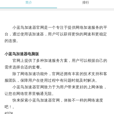
简介
排行
小蓝鸟加速器官网是一个专注于提供网络加速服务的平
台，通过使用该加速器，用户可以获得更快的网速和更稳定
的连接。
小蓝鸟加速器电脑版
官网上提供了多种加速服务方案，用户可以根据自己的
需求选择合适的套餐。
除了网络加速功能外，官网还拥有丰富的技术支持和客
服团队，保障用户在使用过程中有问题时能及时解决。
小蓝鸟加速器官网致力于为用户带来更好的上网体验，
让您在网络世界里畅通无阻。
快来探索小蓝鸟加速器官网，体验不一样的网络速度
吧！。
#37#