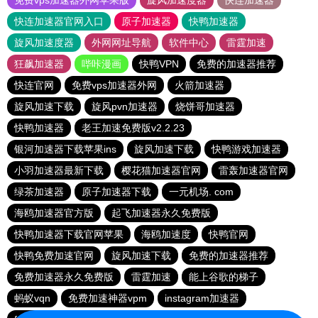
免费vps加速器外网苹果版
旋风加速度器
快连加速器
快连加速器官网入口
原子加速器
快鸭加速器
旋风加速度器
外网网址导航
软件中心
雷霆加速
狂飙加速器
哔咔漫画
快鸭VPN
免费的加速器推荐
快连官网
免费vps加速器外网
火箭加速器
旋风加速下载
旋风pvn加速器
烧饼哥加速器
快鸭加速器
老王加速免费版v2.2.23
银河加速器下载苹果ins
旋风加速下载
快鸭游戏加速器
小羽加速器最新下载
樱花猫加速器官网
雷轰加速器官网
绿茶加速器
原子加速器下载
一元机场. com
海鸥加速器官方版
起飞加速器永久免费版
快鸭加速器下载官网苹果
海鸥加速度
快鸭官网
快鸭免费加速官网
旋风加速下载
免费的加速器推荐
免费加速器永久免费版
雷霆加速
能上谷歌的梯子
蚂蚁vqn
免费加速神器vpm
instagram加速器